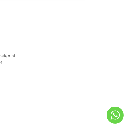
elen.nl
91