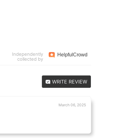
Independently
Helpful
Crowd
collected by
WRITE REVIEW
March 06, 2025