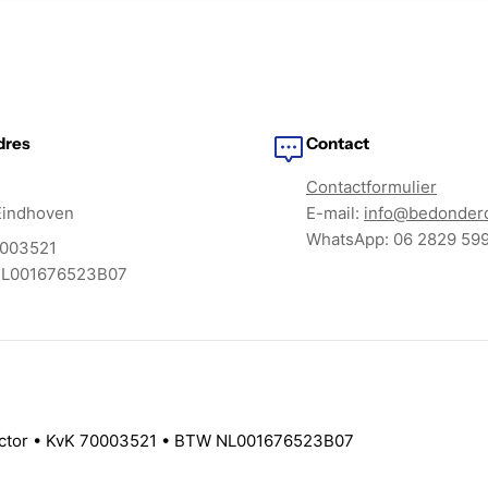
dres
Contact
Contactformulier
Eindhoven
E-mail:
info@bedonderd
WhatsApp: 06 2829 59
0003521
NL001676523B07
ector • KvK 70003521 • BTW NL001676523B07