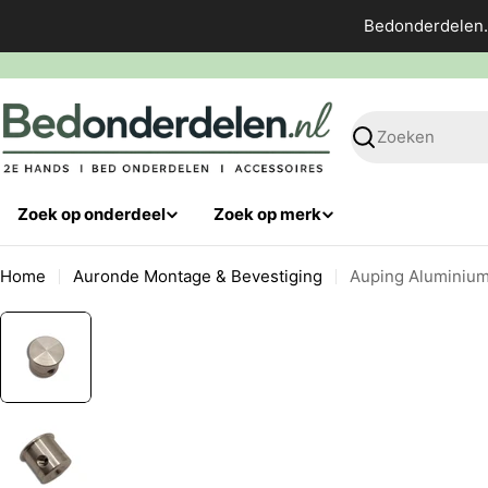
Ga
Bedonderdelen.
direct
naar
de
inhoud
Zoeken
Zoek op onderdeel
Zoek op merk
Home
Auronde Montage & Bevestiging
Auping Aluminium
Ga
naar
productinformatie