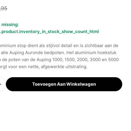
prijs
e
,95
 missing:
s.product.inventory_in_stock_show_count_html
inium stop dient als stijlvol detail en is zichtbaar aan de
n alle Auping Auronde bedpoten. Het aluminium hoekstuk
 in de afbeeldingen
p de poten van de Auping 1000, 1500, 2000, 3000 en 5000
rgt voor een nette, afgewerkte uitstraling.
Toevoegen Aan Winkelwagen
eid Verminderen Voor Auping Aluminium Auronde S
Verhoog Aantal Voor Auping Aluminium Auronde St