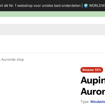
nl dé Nr. 1 webshop voor unieke bed onderdelen | 🌍 WORLD
 Auronde stop
Bespaar
55%
Aupi
Auro
Type:
Meubelo