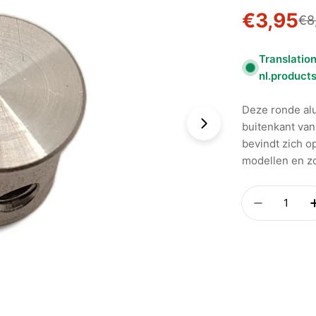
€3,95
Verkoop
Normal
€8
prijs
Translation
nl.product
Deze ronde alum
buitenkant va
Foto 1 zichtbaar
bevindt zich o
modellen en zo
Aantal
Hoeveelh