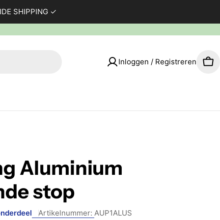
WIDE SHIPPING ✓
Inloggen / Registreren
Wi
ng Aluminium
nde stop
nderdeel
Artikelnummer:
AUP1ALUS