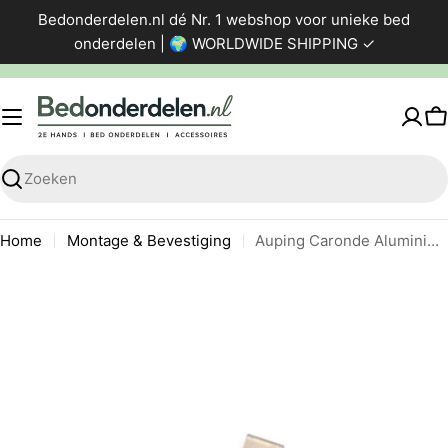
Ga
Bedonderdelen.nl dé Nr. 1 webshop voor unieke bed
direct
onderdelen | 🌍 WORLDWIDE SHIPPING ✓
naar
de
inhoud
W
Zoeken
Home
Montage & Bevestiging
Auping Caronde Aluminium plaatje G
Ga
naar
productinformatie