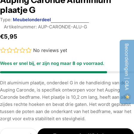
Auping Caronde Aluminium
plaatje G
Type:
Meubelonderdeel
Artikelnummer:
AUP-CARONDE-ALU-G
Normale
€5,95
prijs
Beoordelingen | Q&A
No reviews yet
Wees er snel bij, er zijn nog maar
8
op voorraad.
Dit aluminium plaatje, onderdeel G in de handleiding van de
Auping Caronde, is specifiek ontworpen voor het Auping
Caronde bedframe. Het plaatje is 10,2 cm lang, heeft aan alle
zijdes rechte hoeken en bevat drie gaten. Het wordt geplaatst
tussen de poten aan de onderkant van het bedframe, waar het
zorgt voor extra stabiliteit en stevigheid.
Aantal