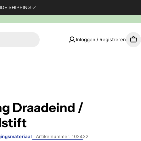
WIDE SHIPPING ✓
Inloggen / Registreren
Wi
g Draadeind /
stift
gingsmateriaal
Artikelnummer:
102422