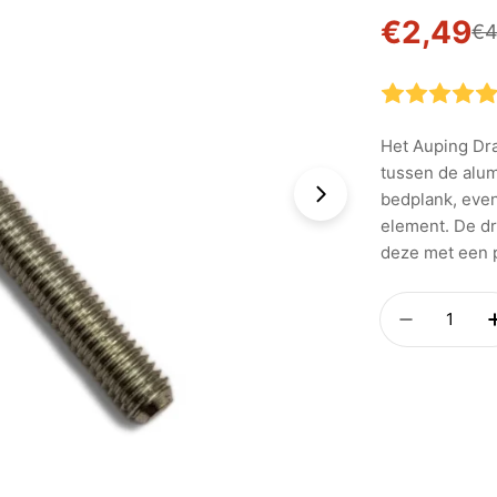
€2,49
Verkoop
Normal
€4
prijs
Het Auping Dr
tussen de alu
bedplank, eve
Foto 1 zichtbaar
element. De dr
deze met een 
Aantal
Hoeveelhe