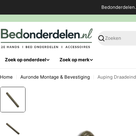
Ga
Bedonderdelen.
direct
naar
de
inhoud
Zoeken
Zoek op onderdeel
Zoek op merk
Home
Auronde Montage & Bevestiging
Auping Draadeind 
Ga
naar
productinformatie