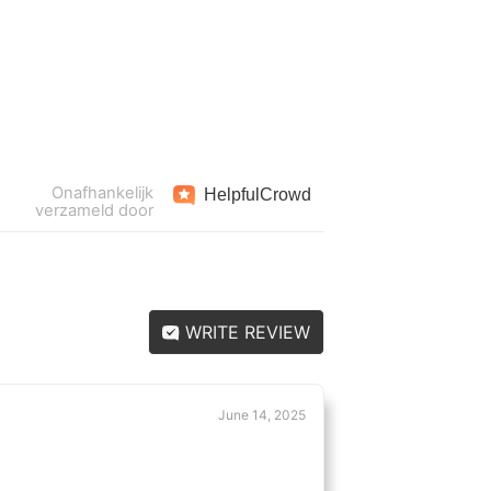
Onafhankelijk
Helpful
Crowd
verzameld door
WRITE REVIEW
June 14, 2025