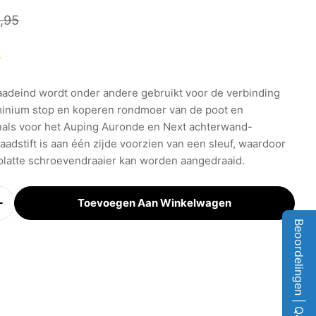
prijs
e
,95
aadeind wordt onder andere gebruikt voor de verbinding
minium stop en koperen rondmoer van de poot en
nals voor het Auping Auronde en Next achterwand-
 in de afbeeldingen
aadstift is aan één zijde voorzien van een sleuf, waardoor
platte schroevendraaier kan worden aangedraaid.
Toevoegen Aan Winkelwagen
id Verminderen Voor Auping Draadeind / Draadstif
Verhoog Aantal Voor Auping Draadeind / Draadstift
Beoordelingen | Q&A