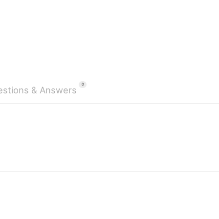
0
stions & Answers