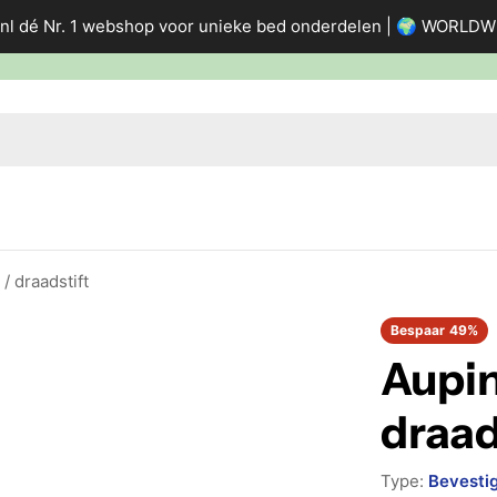
nl dé Nr. 1 webshop voor unieke bed onderdelen | 🌍 WORLD
/ draadstift
Bespaar
49%
Aupin
draad
Type:
Bevesti