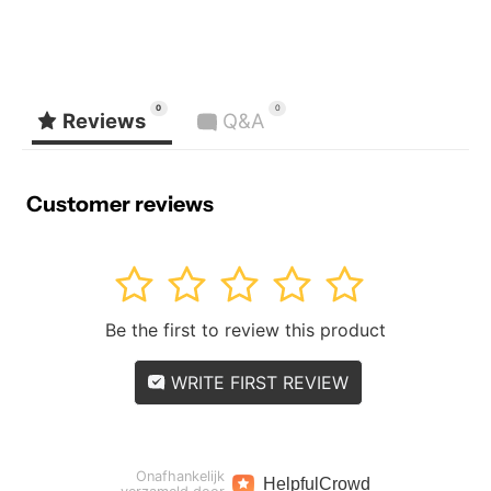
0
0
Reviews
Q&A
Customer reviews
1
2
3
4
5
Be the first to review this product
WRITE FIRST REVIEW
Onafhankelijk
Helpful
Crowd