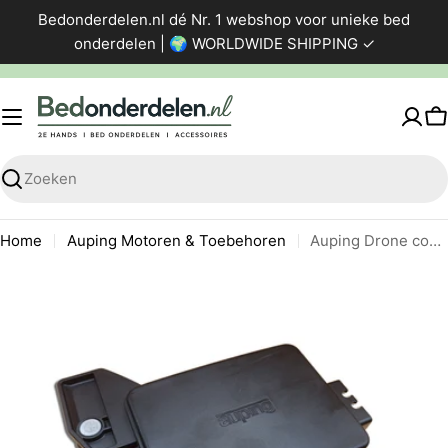
Ga
Bedonderdelen.nl dé Nr. 1 webshop voor unieke bed
direct
onderdelen | 🌍 WORLDWIDE SHIPPING ✓
naar
de
inhoud
W
Zoeken
Home
Auping Motoren & Toebehoren
Auping Drone control box 1M
Ga
naar
productinformatie
Foto 0 zichtbaar in de afbeeldingen