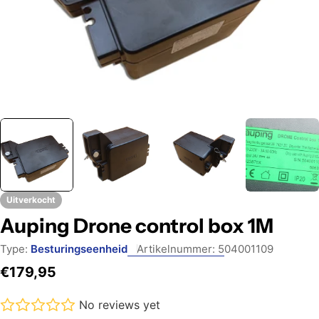
Uitverkocht
Auping Drone control box 1M
Type:
Besturingseenheid
Artikelnummer:
504001109
Normale
€179,95
prijs
No reviews yet