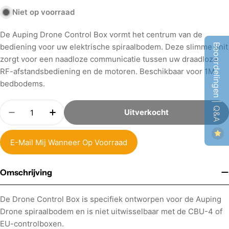
Niet op voorraad
De Auping Drone Control Box vormt het centrum van de
Beoordelingen | Q&A
bediening voor uw elektrische spiraalbodem. Deze slimme unit
zorgt voor een naadloze communicatie tussen uw draadloze
RF-afstandsbediening en de motoren. Beschikbaar voor 1M
bedbodems.
Aantal
Uitverkocht
Hoeveelheid Verminderen Voor Auping Drone Co
Verhoog Aantal Voor Auping Drone Cont
E-Mail Mij Wanneer Op Voorraad
Omschrijving
De Drone Control Box is specifiek ontworpen voor de Auping
Drone spiraalbodem en is niet uitwisselbaar met de CBU-4 of
EU-controlboxen.