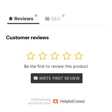
0
0
Reviews
Q&A
Customer reviews
1
2
3
4
5
Be the first to review this product
WRITE FIRST REVIEW
Onafhankelijk
Helpful
Crowd
verzameld door