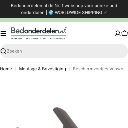
Ga
Bedonderdelen.nl dé Nr. 1 webshop voor unieke bed
direct
onderdelen | 🌍 WORLDWIDE SHIPPING ✓
naar
de
inhoud
W
Zoeken
Home
Montage & Bevestiging
Beschermvoetjes Vouwbed / Opklapbed
Ga
naar
productinformatie