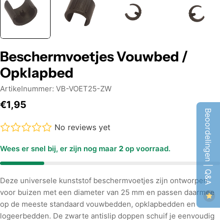
Beschermvoetjes Vouwbed /
Opklapbed
Artikelnummer:
VB-VOET25-ZW
Normale
€1,95
Beoordelingen | Q&A
prijs
No reviews yet
Wees er snel bij, er zijn nog maar
2
op voorraad.
Deze universele kunststof beschermvoetjes zijn ontworpen
voor buizen met een diameter van 25 mm en passen daarmee
op de meeste standaard vouwbedden, opklapbedden en
logeerbedden. De zwarte antislip doppen schuif je eenvoudig