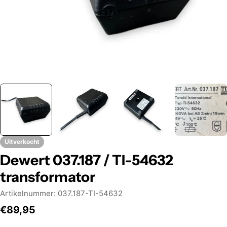
Uitverkocht
Dewert 037.187 / TI-54632
transformator
Artikelnummer:
037.187-TI-54632
Normale
€89,95
prijs