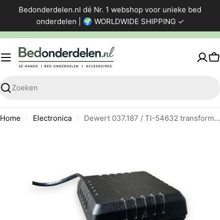
Ga
Bedonderdelen.nl dé Nr. 1 webshop voor unieke bed
direct
onderdelen | 🌍 WORLDWIDE SHIPPING ✓
naar
de
inhoud
W
Zoeken
Home
Electronica
Dewert 037.187 / TI-54632 transformator
Ga
naar
productinformatie
Foto 0 zichtbaar in de afbeeldingen