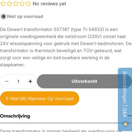
No reviews yet
Niet op voorraad
De Dewert transformator 037.187 (type TI-54632) is een
originele voedingseenheid die netstroom (230V) omzet naar
24V wisselspanning voor gebruik met Dewert-bedmotoren. De
transformator is thermisch beveiligd en TÜV-gekeurd, wat
zorgt voor een veilige en betrouwbare werking in de
slaapkamer.
Beoordelingen | Q&A
Aantal
Uitverkocht
Hoeveelheid Verminderen Voor Dewert 037.187 /
Verhoog Aantal Voor Dewert 037.187 / 
E-Mail Mij Wanneer Op Voorraad
Omschrijving
Deze transformator is primair bedoeld als voeding voor de