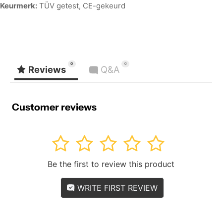
Keurmerk:
TÜV getest, CE-gekeurd
0
0
Reviews
Q&A
Customer reviews
1
2
3
4
5
Be the first to review this product
WRITE FIRST REVIEW