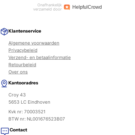
Onafhankelijk
Helpful
Crowd
verzameld door
Klantenservice
Algemene voorwaarden
Privacybeleid
Verzend- en betaalinformatie
Retourbeleid
Over ons
Kantooradres
Croy 43
5653 LC Eindhoven
Kvk nr: 70003521
BTW nr: NL001676523B07
Contact