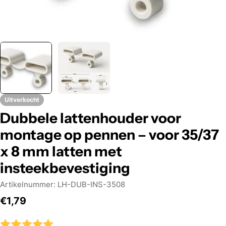
Uitverkocht
Dubbele lattenhouder voor
montage op pennen – voor 35/37
x 8 mm latten met
insteekbevestiging
Artikelnummer:
LH-DUB-INS-3508
Normale
€1,79
prijs