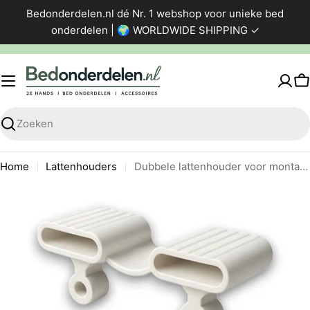
Ga
Bedonderdelen.nl dé Nr. 1 webshop voor unieke bed
direct
onderdelen | 🌍 WORLDWIDE SHIPPING ✓
naar
de
inhoud
W
Zoeken
Home
Lattenhouders
Dubbele lattenhouder voor montage op pennen – voor 35/37 x 8 mm latten met insteekbevestiging
Ga
naar
productinformatie
Foto 0 zichtbaar in de afbeeldingen