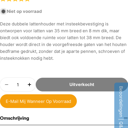
Niet op voorraad
Deze dubbele lattenhouder met insteekbevestiging is
ontworpen voor latten van 35 mm breed en 8 mm dik, maar
biedt ook voldoende ruimte voor latten tot 38 mm breed. De
houder wordt direct in de voorgefreesde gaten van het houten
bedframe gedrukt, zonder dat je aparte pennen, schroeven of
insteeknokken nodig hebt.
Aantal
Uitverkocht
Hoeveelheid Verminderen Voor Dubbele Lattenho
Verhoog Aantal Voor Dubbele Lattenho
Beoordelingen | Q&A
E-Mail Mij Wanneer Op Voorraad
Omschrijving