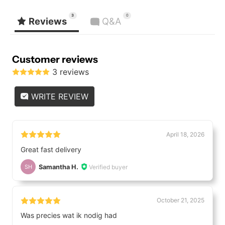
3
0
Reviews
Q&A
Customer reviews
3 reviews
WRITE REVIEW
April 18, 2026
Great fast delivery
Samantha H.
Verified buyer
SH
October 21, 2025
Was precies wat ik nodig had