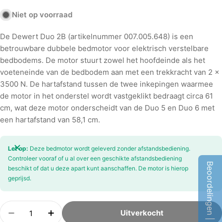
Niet op voorraad
De Dewert Duo 2B (artikelnummer 007.005.648) is een
betrouwbare dubbele bedmotor voor elektrisch verstelbare
bedbodems. De motor stuurt zowel het hoofdeinde als het
voeteneinde van de bedbodem aan met een trekkracht van 2 x
3500 N. De hartafstand tussen de twee inkepingen waarmee
de motor in het onderstel wordt vastgeklikt bedraagt circa 61
cm, wat deze motor onderscheidt van de Duo 5 en Duo 6 met
een hartafstand van 58,1 cm.
Let op:
Deze bedmotor wordt geleverd zonder afstandsbediening.
Controleer vooraf of u al over een geschikte afstandsbediening
Beoordelingen | Q&A
beschikt of dat u deze apart kunt aanschaffen. De motor is hierop
geprijsd.
Aantal
Uitverkocht
Hoeveelheid Verminderen Voor Duo 2B 007.005.
Verhoog Aantal Voor Duo 2B 007.005.6