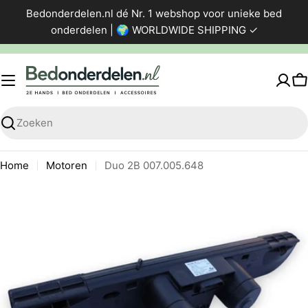
Ga
Bedonderdelen.nl dé Nr. 1 webshop voor unieke bed
direct
onderdelen | 🌍 WORLDWIDE SHIPPING ✓
naar
de
inhoud
W
Zoeken
Home
Motoren
Duo 2B 007.005.648
Ga
naar
productinformatie
Foto 0 zichtbaar in de afbeeldingen