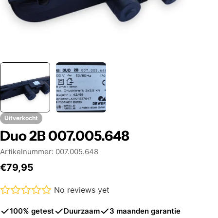
Uitverkocht
Duo 2B 007.005.648
Artikelnummer:
007.005.648
Normale
€79,95
prijs
No reviews yet
100% getest
Duurzaam
3 maanden garantie