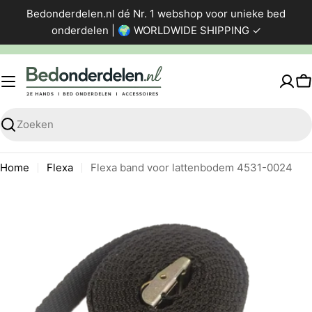
Ga
Bedonderdelen.nl dé Nr. 1 webshop voor unieke bed
direct
onderdelen | 🌍 WORLDWIDE SHIPPING ✓
naar
de
inhoud
W
Zoeken
Home
Flexa
Flexa band voor lattenbodem 4531-0024
Ga
naar
productinformatie
Foto 0 zichtbaar in de afbeeldingen