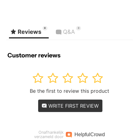
0
0
Reviews
Q&A
Customer reviews
1
2
3
4
5
Be the first to review this product
WRITE FIRST REVIEW
Onafhankelijk
Helpful
Crowd
verzameld door