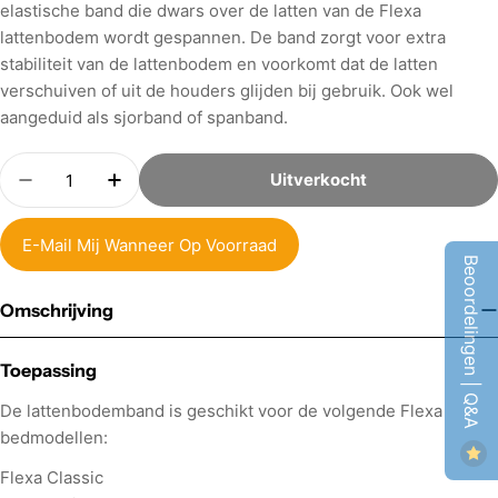
elastische band die dwars over de latten van de Flexa
lattenbodem wordt gespannen. De band zorgt voor extra
stabiliteit van de lattenbodem en voorkomt dat de latten
verschuiven of uit de houders glijden bij gebruik. Ook wel
aangeduid als sjorband of spanband.
Aantal
Uitverkocht
Hoeveelheid Verminderen Voor Flexa Band Voo
Verhoog Aantal Voor Flexa Band Voor 
E-Mail Mij Wanneer Op Voorraad
Beoordelingen | Q&A
Omschrijving
Toepassing
De lattenbodemband is geschikt voor de volgende Flexa
bedmodellen:
Flexa Classic