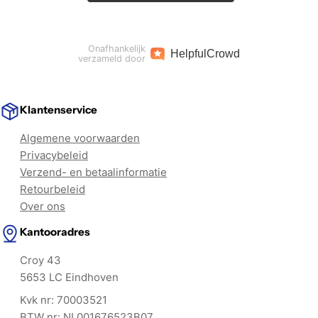
Onafhankelijk
Helpful
Crowd
verzameld door
Klantenservice
Algemene voorwaarden
Privacybeleid
Verzend- en betaalinformatie
Retourbeleid
Over ons
Kantooradres
Croy 43
5653 LC Eindhoven
Kvk nr: 70003521
BTW nr: NL001676523B07