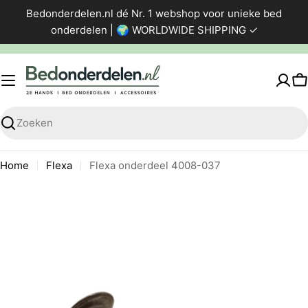
Ga
Bedonderdelen.nl dé Nr. 1 webshop voor unieke bed
direct
onderdelen | 🌍 WORLDWIDE SHIPPING ✓
naar
de
inhoud
W
Zoeken
Home
Flexa
Flexa onderdeel 4008-037
Ga
naar
productinformatie