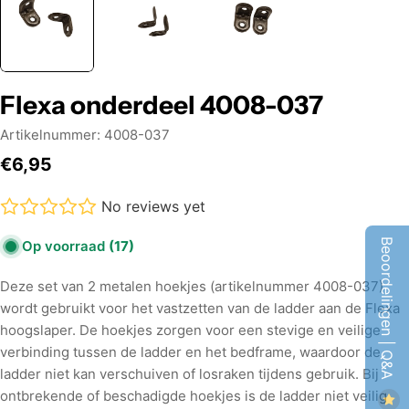
Flexa onderdeel 4008-037
Artikelnummer:
4008-037
Normale
€6,95
prijs
No reviews yet
Beoordelingen | Q&A
Op voorraad
(17)
Deze set van 2 metalen hoekjes (artikelnummer 4008-037)
wordt gebruikt voor het vastzetten van de ladder aan de Flexa
hoogslaper. De hoekjes zorgen voor een stevige en veilige
verbinding tussen de ladder en het bedframe, waardoor de
ladder niet kan verschuiven of losraken tijdens gebruik. Bij
ontbrekende of beschadigde hoekjes is de ladder niet veilig