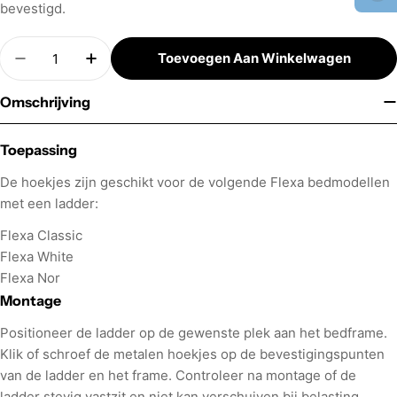
bevestigd.
Aantal
Toevoegen Aan Winkelwagen
Hoeveelheid Verminderen Voor Flexa Onderdee
Verhoog Aantal Voor Flexa Onderdeel 
Omschrijving
Toepassing
De hoekjes zijn geschikt voor de volgende Flexa bedmodellen
met een ladder:
Flexa Classic
Flexa White
Flexa Nor
Montage
Positioneer de ladder op de gewenste plek aan het bedframe.
Klik of schroef de metalen hoekjes op de bevestigingspunten
van de ladder en het frame. Controleer na montage of de
ladder stevig vastzit en niet kan verschuiven bij belasting.