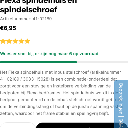
Flexa spindelhuis en
spindelschroef
Artikelnummer:
41-02189
Normale
€6,95
prijs
Wees er snel bij, er zijn nog maar
6
op voorraad.
Het Flexa spindelhuis met inbus stelschroef (artikelnummer
41-02189 / 3933-15028) is een combinatie-onderdeel dat
Beoordelingen | Q&A
zorgt voor een stevige en instelbare verbinding van de
bedpoten bij Flexa bedframes. Het spindelhuis wordt in de
bedpoot gemonteerd en de inbus stelschroef wordt gebruikt
om de verbindingsstang of bout op de juiste spanning vast te
zetten, waardoor het frame stabiel en spelingvrij blijft.
Aantal