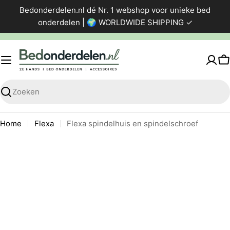
Ga
Bedonderdelen.nl dé Nr. 1 webshop voor unieke bed
direct
onderdelen | 🌍 WORLDWIDE SHIPPING ✓
naar
de
inhoud
W
Zoeken
Home
Flexa
Flexa spindelhuis en spindelschroef
Ga
naar
productinformatie