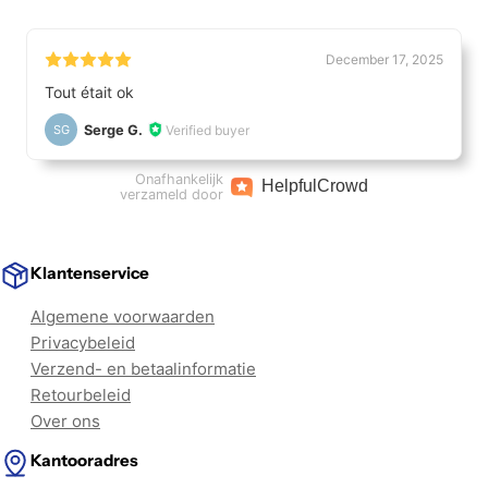
December 17, 2025
Tout était ok
Serge G.
Verified buyer
SG
Onafhankelijk
Helpful
Crowd
verzameld door
Klantenservice
Algemene voorwaarden
Privacybeleid
Verzend- en betaalinformatie
Retourbeleid
Over ons
Kantooradres