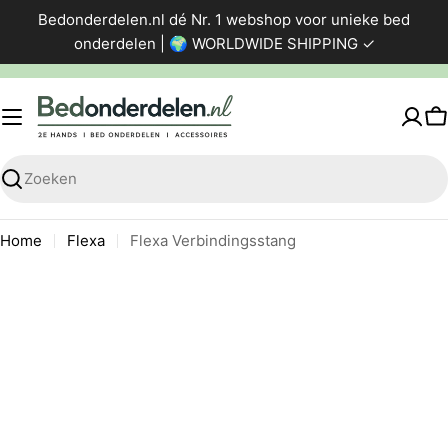
Ga
Bedonderdelen.nl dé Nr. 1 webshop voor unieke bed
direct
onderdelen | 🌍 WORLDWIDE SHIPPING ✓
naar
de
inhoud
W
Zoeken
Home
Flexa
Flexa Verbindingsstang
Ga
naar
productinformatie