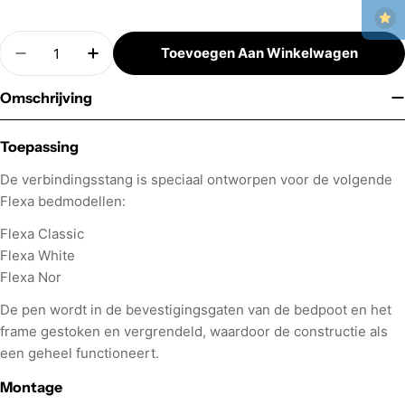
Aantal
Toevoegen Aan Winkelwagen
Hoeveelheid Verminderen Voor Flexa Verbinding
Verhoog Aantal Voor Flexa Verbindings
Omschrijving
Toepassing
De verbindingsstang is speciaal ontworpen voor de volgende
Flexa bedmodellen:
Flexa Classic
Flexa White
Flexa Nor
De pen wordt in de bevestigingsgaten van de bedpoot en het
frame gestoken en vergrendeld, waardoor de constructie als
een geheel functioneert.
Montage