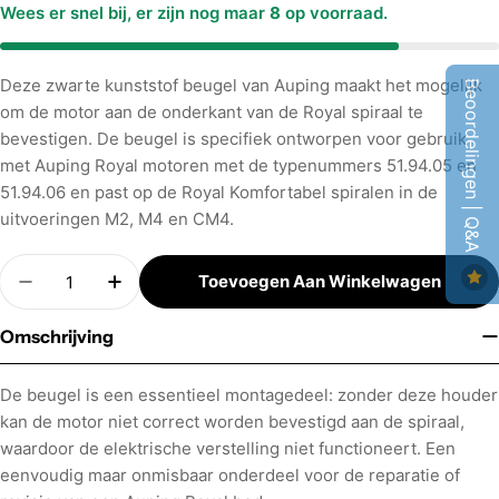
Wees er snel bij, er zijn nog maar
8
op voorraad.
Deze zwarte kunststof beugel van Auping maakt het mogelijk
Beoordelingen | Q&A
om de motor aan de onderkant van de Royal spiraal te
bevestigen. De beugel is specifiek ontworpen voor gebruik
met Auping Royal motoren met de typenummers 51.94.05 en
51.94.06 en past op de Royal Komfortabel spiralen in de
uitvoeringen M2, M4 en CM4.
Aantal
Toevoegen Aan Winkelwagen
Hoeveelheid Verminderen Voor Kunststof Royal 
Verhoog Aantal Voor Kunststof Royal M
Omschrijving
De beugel is een essentieel montagedeel: zonder deze houder
kan de motor niet correct worden bevestigd aan de spiraal,
waardoor de elektrische verstelling niet functioneert. Een
eenvoudig maar onmisbaar onderdeel voor de reparatie of