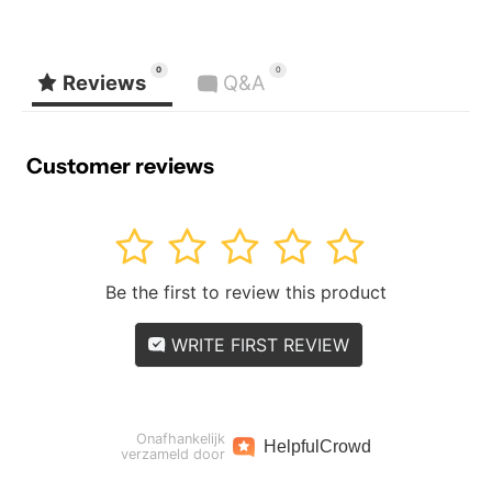
0
0
Reviews
Q&A
Customer reviews
1
2
3
4
5
Be the first to review this product
WRITE FIRST REVIEW
Onafhankelijk
Helpful
Crowd
verzameld door