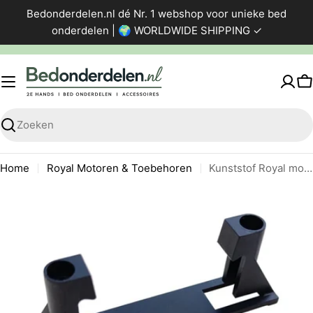
Ga
Bedonderdelen.nl dé Nr. 1 webshop voor unieke bed
direct
onderdelen | 🌍 WORLDWIDE SHIPPING ✓
naar
de
inhoud
W
Zoeken
Home
Royal Motoren & Toebehoren
Kunststof Royal motor beugel
Ga
naar
productinformatie
Foto 0 zichtbaar in de afbeeldingen