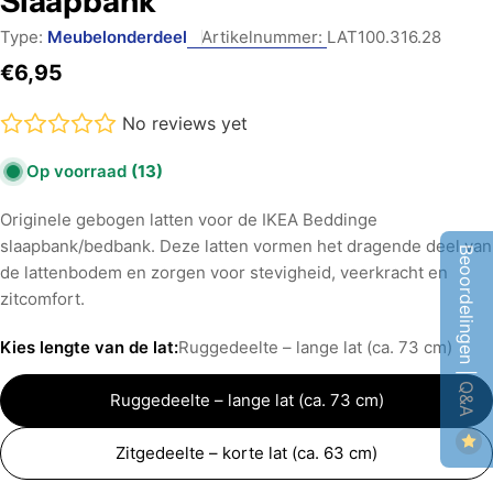
Slaapbank
Type:
Meubelonderdeel
Artikelnummer:
LAT100.316.28
Normale
€6,95
prijs
No reviews yet
Op voorraad
(13)
Originele gebogen latten voor de IKEA Beddinge
slaapbank/bedbank. Deze latten vormen het dragende deel van
Beoordelingen | Q&A
de lattenbodem en zorgen voor stevigheid, veerkracht en
zitcomfort.
Kies lengte van de lat:
Ruggedeelte – lange lat (ca. 73 cm)
Ruggedeelte – lange lat (ca. 73 cm)
Zitgedeelte – korte lat (ca. 63 cm)