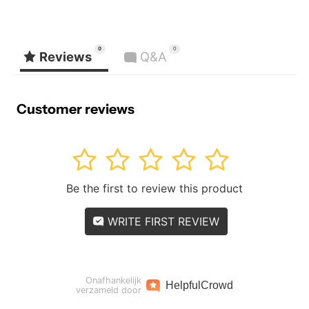
0
0
Reviews
Q&A
Customer reviews
1
2
3
4
5
Be the first to review this product
WRITE FIRST REVIEW
Onafhankelijk
Helpful
Crowd
verzameld door