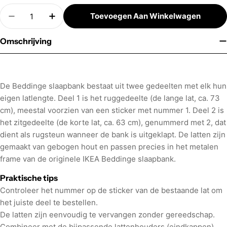
Aantal
Toevoegen Aan Winkelwagen
Hoeveelheid Verminderen Voor Latten Voor IKEA
Verhoog Aantal Voor Latten Voor IKEA 
Omschrijving
De Beddinge slaapbank bestaat uit twee gedeelten met elk hun
eigen latlengte. Deel 1 is het ruggedeelte (de lange lat, ca. 73
cm), meestal voorzien van een sticker met nummer 1. Deel 2 is
het zitgedeelte (de korte lat, ca. 63 cm), genummerd met 2, dat
dient als rugsteun wanneer de bank is uitgeklapt. De latten zijn
gemaakt van gebogen hout en passen precies in het metalen
frame van de originele IKEA Beddinge slaapbank.
Praktische tips
Controleer het nummer op de sticker van de bestaande lat om
het juiste deel te bestellen.
De latten zijn eenvoudig te vervangen zonder gereedschap.
Combineer met de bijpassende lattenhouders (eindkappen)