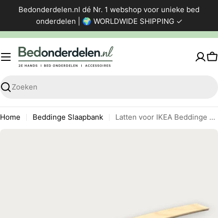
Ga
Bedonderdelen.nl dé Nr. 1 webshop voor unieke bed
direct
onderdelen | 🌍 WORLDWIDE SHIPPING ✓
naar
de
inhoud
W
Zoeken
Home
Beddinge Slaapbank
Latten voor IKEA Beddinge Slaapbank
Ga
naar
productinformatie