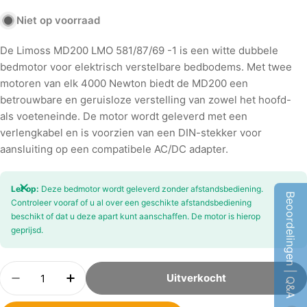
Niet op voorraad
De Limoss MD200 LMO 581/87/69 -1 is een witte dubbele
bedmotor voor elektrisch verstelbare bedbodems. Met twee
motoren van elk 4000 Newton biedt de MD200 een
betrouwbare en geruisloze verstelling van zowel het hoofd-
als voeteneinde. De motor wordt geleverd met een
verlengkabel en is voorzien van een DIN-stekker voor
aansluiting op een compatibele AC/DC adapter.
Let op:
Deze bedmotor wordt geleverd zonder afstandsbediening.
Beoordelingen | Q&A
Controleer vooraf of u al over een geschikte afstandsbediening
beschikt of dat u deze apart kunt aanschaffen. De motor is hierop
geprijsd.
Aantal
Uitverkocht
Hoeveelheid Verminderen Voor Limoss MD200 L
Verhoog Aantal Voor Limoss MD200 LM