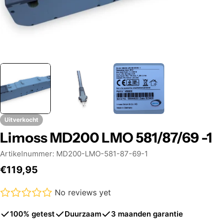
Uitverkocht
Limoss MD200 LMO 581/87/69 -1
Artikelnummer:
MD200-LMO-581-87-69-1
Normale
€119,95
prijs
No reviews yet
100% getest
Duurzaam
3 maanden garantie