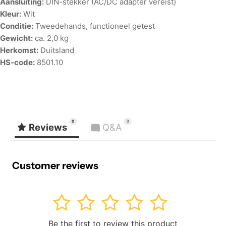
Aansluiting:
DIN-stekker (AC/DC adapter vereist)
Kleur:
Wit
Conditie:
Tweedehands, functioneel getest
Gewicht:
ca. 2,0 kg
Herkomst:
Duitsland
HS-code:
8501.10
0
0
Reviews
Q&A
Customer reviews
1
2
3
4
5
Be the first to review this product