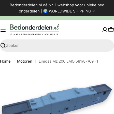
Ga
Bedonderdelen.nl dé Nr. 1 webshop voor unieke bed
direct
onderdelen | 🌍 WORLDWIDE SHIPPING ✓
naar
de
inhoud
W
Zoeken
Home
Motoren
Limoss MD200 LMO 581/87/69 -1
Ga
naar
productinformatie
Foto 0 zichtbaar in de afbeeldingen