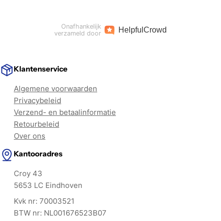
Onafhankelijk
Helpful
Crowd
verzameld door
Klantenservice
Algemene voorwaarden
Privacybeleid
Verzend- en betaalinformatie
Retourbeleid
Over ons
Kantooradres
Croy 43
5653 LC Eindhoven
Kvk nr: 70003521
BTW nr: NL001676523B07