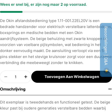
Wees er snel bij, er zijn nog maar
2
op voorraad.
De Okin afstandsbediening type 1.11-001.22EL20V is een
bedrade handzender voor elektrisch verstelbare lattenbodems,
Beoordelingen | Q&A
boxsprings en medische bedden met een Okin
aandrijfsysteem. De beige behuizing met zwarte knoppen is
voorzien van voelbare pijlsymbolen, wat bediening in het
donker eenvoudig maakt. De aansluiting verloopt via een 5-
pins stekker en het stevige krulsnoer zorgt voor een duurzame
verbinding die meebeweegt zonder te knikken.
Aantal
Toevoegen Aan Winkelwagen
Hoeveelheid Verminderen Voor Okin Afstandsbe
Verhoog Aantal Voor Okin Afstandsbedi
Omschrijving
Dit exemplaar is tweedehands en functioneel getest. De beige
kleur past bij oudere generaties verstelbare bedden waarbij