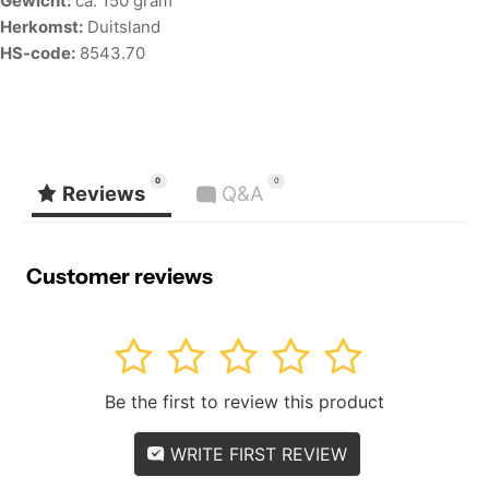
Gewicht:
ca. 150 gram
Herkomst:
Duitsland
HS-code:
8543.70
0
0
Reviews
Q&A
Customer reviews
1
2
3
4
5
Be the first to review this product
WRITE FIRST REVIEW