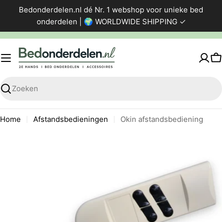
Ga
Bedonderdelen.nl dé Nr. 1 webshop voor unieke bed
direct
onderdelen | 🌍 WORLDWIDE SHIPPING ✓
naar
de
inhoud
W
Zoeken
Home
Afstandsbedieningen
Okin afstandsbediening
Ga
naar
productinformatie
Foto 0 zichtbaar in de afbeeldingen