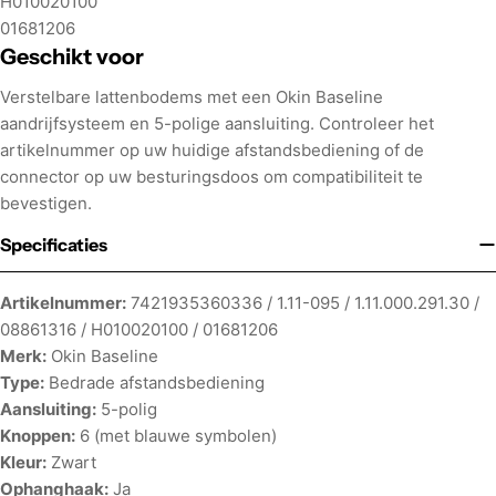
H010020100
01681206
Geschikt voor
Verstelbare lattenbodems met een Okin Baseline
aandrijfsysteem en 5-polige aansluiting. Controleer het
artikelnummer op uw huidige afstandsbediening of de
connector op uw besturingsdoos om compatibiliteit te
bevestigen.
Specificaties
Artikelnummer:
7421935360336 / 1.11-095 / 1.11.000.291.30 /
08861316 / H010020100 / 01681206
Merk:
Okin Baseline
Type:
Bedrade afstandsbediening
Aansluiting:
5-polig
Knoppen:
6 (met blauwe symbolen)
Kleur:
Zwart
Ophanghaak:
Ja