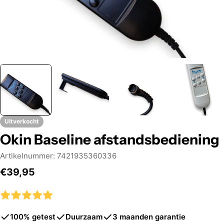
Uitverkocht
Okin Baseline afstandsbediening
Artikelnummer:
7421935360336
Normale
€39,95
prijs
100% getest
Duurzaam
3 maanden garantie