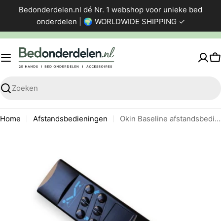
Ga
Bedonderdelen.nl dé Nr. 1 webshop voor unieke bed
direct
onderdelen | 🌍 WORLDWIDE SHIPPING ✓
naar
de
inhoud
W
Zoeken
Home
Afstandsbedieningen
Okin Baseline afstandsbediening
Ga
naar
productinformatie
Foto 0 zichtbaar in de afbeeldingen