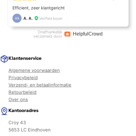
Efficient, zeer klantgericht
A. A.
Verified buyer
AA
Onafhankelijk
Helpful
Crowd
verzameld door
Klantenservice
Algemene voorwaarden
Privacybeleid
Verzend- en betaalinformatie
Retourbeleid
Over ons
Kantooradres
Croy 43
5653 LC Eindhoven