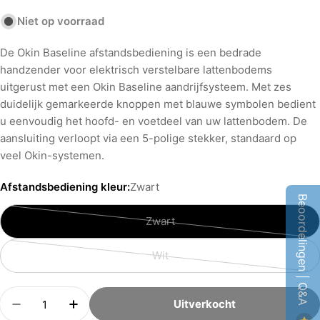
Niet op voorraad
De Okin Baseline afstandsbediening is een bedrade
handzender voor elektrisch verstelbare lattenbodems
uitgerust met een Okin Baseline aandrijfsysteem. Met zes
duidelijk gemarkeerde knoppen met blauwe symbolen bedient
u eenvoudig het hoofd- en voetdeel van uw lattenbodem. De
aansluiting verloopt via een 5-polige stekker, standaard op
veel Okin-systemen.
Afstandsbediening kleur:
Zwart
Beoordelingen | Q&A
Zwart
Niet
beschikbaar
Wit
Niet
beschikbaar
Aantal
Uitverkocht
Hoeveelheid Verminderen Voor Okin Baseline Af
Verhoog Aantal Voor Okin Baseline Afs