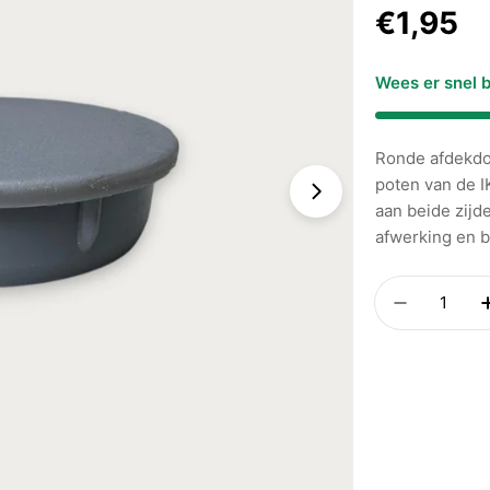
Normal
€1,95
prijs
Wees er snel b
Ronde afdekdo
poten van de 
Foto 1 zichtbaar
aan beide zijd
afwerking en b
Aantal
Hoeveelh