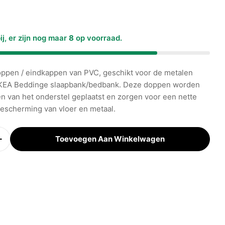
e
ij, er zijn nog maar
8
op voorraad.
ppen / eindkappen van PVC, geschikt voor de metalen
IKEA Beddinge slaapbank/bedbank. Deze doppen worden
 in de afbeeldingen
en van het onderstel geplaatst en zorgen voor een nette
escherming van vloer en metaal.
Toevoegen Aan Winkelwagen
eid Verminderen Voor Ronde Afdekdoppen Voor IK
Verhoog Aantal Voor Ronde Afdekdoppen Voor IKEA