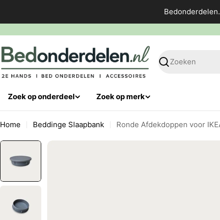
Ga
Bedonderdelen.
direct
naar
de
inhoud
Zoeken
Zoek op onderdeel
Zoek op merk
Home
Beddinge Slaapbank
Ronde Afdekdoppen voor IKE
Ga
naar
productinformatie