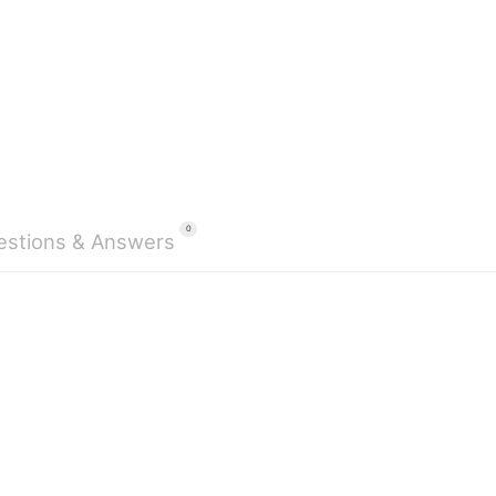
0
estions & Answers