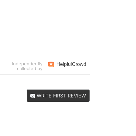
Independently
Helpful
Crowd
collected by
WRITE FIRST REVIEW