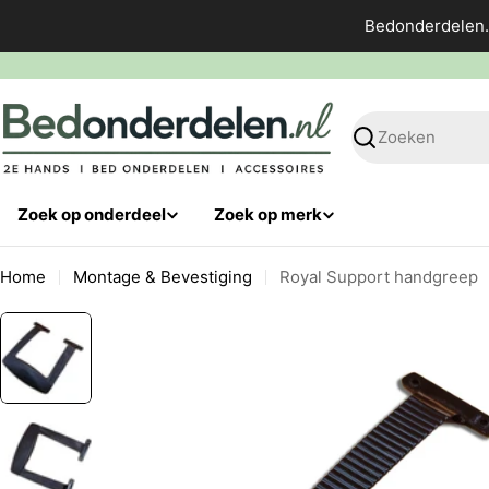
Ga
Bedonderdelen.
direct
naar
de
inhoud
Zoeken
Zoek op onderdeel
Zoek op merk
Home
Montage & Bevestiging
Royal Support handgreep
Ga
naar
productinformatie