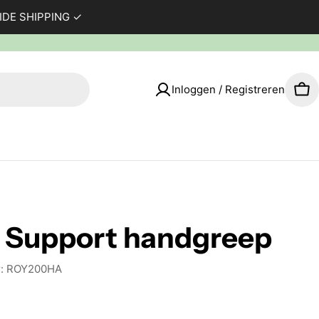
WIDE SHIPPING ✓
Inloggen / Registreren
Wi
l Support handgreep
:
ROY200HA
e