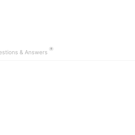
0
estions & Answers