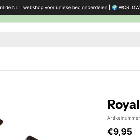
nl dé Nr. 1 webshop voor unieke bed onderdelen | 🌍 WORLD
Roya
Artikelnummer
Normal
€9,95