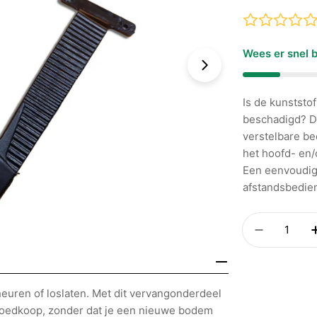
prijs
Wees er snel b
Foto 1 zichtbaar
Is de kunststo
beschadigd? Di
verstelbare b
het hoofd- en/
Een eenvoudig
afstandsbedien
Aantal
Hoeveelh
euren of loslaten. Met dit vervangonderdeel
goedkoop, zonder dat je een nieuwe bodem