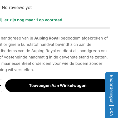
No reviews yet
ij, er zijn nog maar
1
op voorraad.
 in de afbeeldingen
f handgreep van je
Auping Royal
bedbodem afgebroken of
t originele kunststof handvat bevindt zich aan de
edbodems van de Auping Royal en dient als handgreep om
of voeteneinde handmatig in de gewenste stand te zetten.
 maar essentieel onderdeel voor wie de bodem zonder
ing wil verstellen.
Beoordelingen | Q&A
Toevoegen Aan Winkelwagen
eid Verminderen Voor Royal Support Handgreep
Verhoog Aantal Voor Royal Support Handgreep