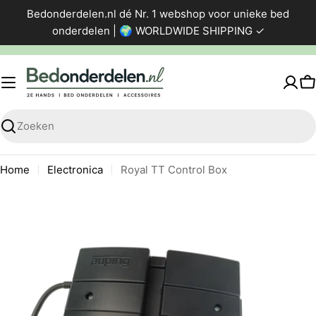
Ga
Bedonderdelen.nl dé Nr. 1 webshop voor unieke bed
direct
onderdelen | 🌍 WORLDWIDE SHIPPING ✓
naar
de
inhoud
W
Zoeken
Home
Electronica
Royal TT Control Box
Ga
naar
productinformatie
Foto 0 zichtbaar in de afbeeldingen