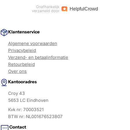
Onafhankelijk
Helpful
Crowd
verzameld door
Klantenservice
Algemene voorwaarden
Privacybeleid
Verzend- en betaalinformatie
Retourbeleid
Over ons
Kantooradres
Croy 43
5653 LC Eindhoven
Kvk nr: 70003521
BTW nr: NL001676523B07
Contact