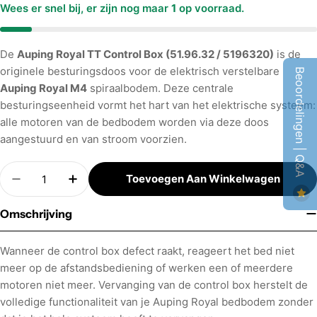
Wees er snel bij, er zijn nog maar
1
op voorraad.
De
Auping Royal TT Control Box (51.96.32 / 5196320)
is de
originele besturingsdoos voor de elektrisch verstelbare
Beoordelingen | Q&A
Auping Royal M4
spiraalbodem. Deze centrale
besturingseenheid vormt het hart van het elektrische systeem:
alle motoren van de bedbodem worden via deze doos
aangestuurd en van stroom voorzien.
Aantal
Toevoegen Aan Winkelwagen
Hoeveelheid Verminderen Voor Royal TT Control
Verhoog Aantal Voor Royal TT Control 
Omschrijving
Wanneer de control box defect raakt, reageert het bed niet
meer op de afstandsbediening of werken een of meerdere
motoren niet meer. Vervanging van de control box herstelt de
volledige functionaliteit van je Auping Royal bedbodem zonder