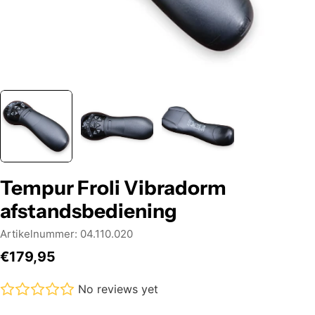
Tempur Froli Vibradorm
afstandsbediening
Artikelnummer:
04.110.020
Normale
€179,95
prijs
No reviews yet