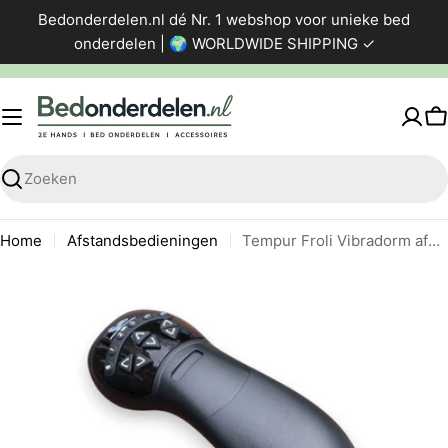
Ga
Bedonderdelen.nl dé Nr. 1 webshop voor unieke bed
direct
onderdelen | 🌍 WORLDWIDE SHIPPING ✓
naar
de
inhoud
W
Zoeken
Home
Afstandsbedieningen
Tempur Froli Vibradorm afstandsbediening
Ga
naar
productinformatie
Foto 0 zichtbaar in de afbeeldingen