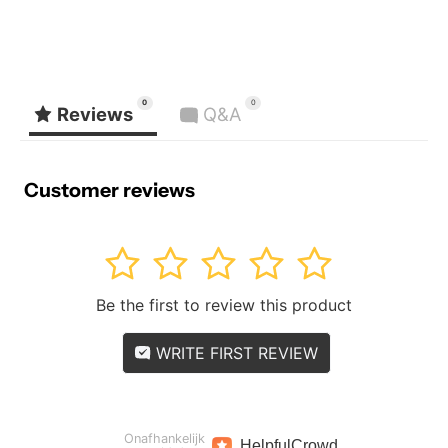
0
0
Reviews
Q&A
Customer reviews
1
2
3
4
5
Be the first to review this product
WRITE FIRST REVIEW
Onafhankelijk
Helpful
Crowd