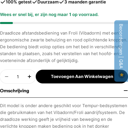
100% getest
Duurzaam
3 maanden garantie
Wees er snel bij, er zijn nog maar
1
op voorraad.
Beoordelingen | Q&A
Draadloze afstandsbediening van Froli (Vibadorm) met een
ergonomische zwarte behuizing en rood oplichtende knoppen.
De bediening biedt volop opties om het bed in verschillende
standen te plaatsen, zoals het verstellen van het hoofd- en
voeteneinde afzonderlijk of gelijktijdig.
Aantal
Toevoegen Aan Winkelwagen
Hoeveelheid Verminderen Voor Tempur Froli Vib
Verhoog Aantal Voor Tempur Froli Vibr
Omschrijving
Dit model is onder andere geschikt voor Tempur-bedsystemen
die gebruikmaken van het Vibadorm/Froli aandrijfsysteem. De
draadloze werking geeft je vrijheid van beweging en de
verlichte knoppen maken bediening ook in het donker